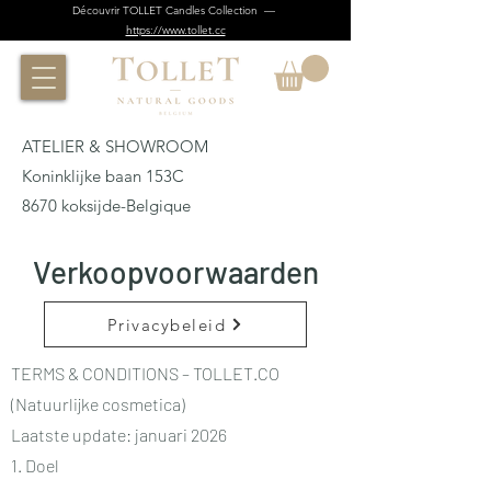
Découvrir TOLLET Candles Collection —
https://www.tollet.cc
ATELIER & SHOWROOM
Koninklijke baan 153C
8670 koksijde-Belgique
Verkoopvoorwaarden
Privacybeleid
TERMS & CONDITIONS – TOLLET.CO
(Natuurlijke cosmetica)
Laatste update: januari 2026
1. Doel