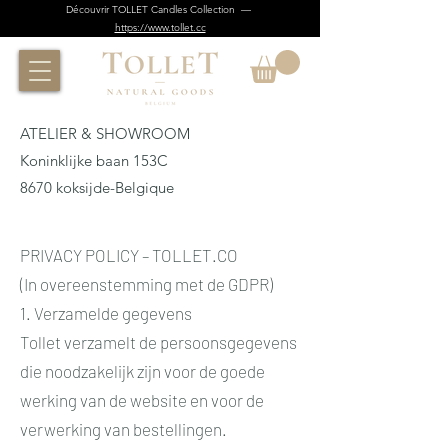
Découvrir TOLLET Candles Collection —
https://www.tollet.cc
ATELIER & SHOWROOM
Koninklijke baan 153C
8670 koksijde-Belgique
PRIVACY POLICY – TOLLET.CO
(In overeenstemming met de GDPR)
1. Verzamelde gegevens
Tollet verzamelt de persoonsgegevens
die noodzakelijk zijn voor de goede
werking van de website en voor de
verwerking van bestellingen.