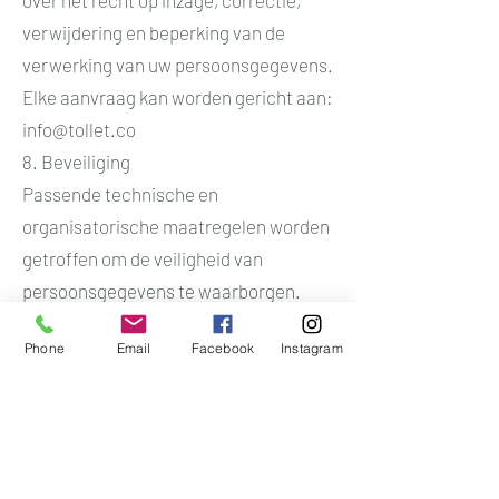
over het recht op inzage, correctie,
verwijdering en beperking van de
verwerking van uw persoonsgegevens.
Elke aanvraag kan worden gericht aan:
info@tollet.co
8. Beveiliging
Passende technische en
organisatorische maatregelen worden
getroffen om de veiligheid van
persoonsgegevens te waarborgen.
Tollet behoudt zich het recht voor dit
Phone
Email
Facebook
Instagram
privacybeleid op elk moment te
wijzigen om te blijven voldoen aan de
geldende wetgeving.