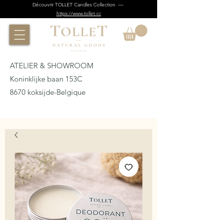
Découvrir TOLLET Candles Collection —
https://www.tollet.cc
ATELIER & SHOWROOM
Koninklijke baan 153C
8670 koksijde-Belgique