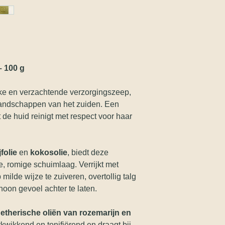
Thuisbezorgd (Mond
hybida grosso herb o
Luxemburg:
**géraniol, **limonè
Levering op een afh
*Verkegen na verzep
werkdagen
4€
**Aanwezig in essen
Frankrijk en Nederl
***Ingrediënten bio
Levering op een afh
– 100 g
werkdagen
5€
ke en verzachtende verzorgingszeep,
landschappen van het zuiden. Een
de huid reinigt met respect voor haar
jfolie
en
kokosolie
, biedt deze
e, romige schuimlaag. Verrijkt met
milde wijze te zuiveren, overtollig talg
hoon gevoel achter te laten.
t
etherische oliën van rozemarijn en
kwikkend en tonifiërend en draagt bij