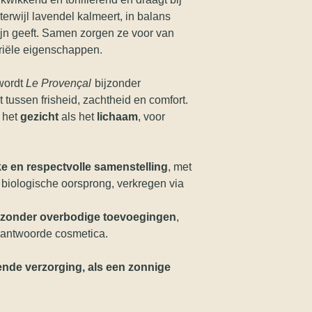
terwijl lavendel kalmeert, in balans
jn geeft. Samen zorgen ze voor van
riële eigenschappen.
 wordt
Le Provençal
bijzonder
tussen frisheid, zachtheid en comfort.
 het
gezicht
als het
lichaam
, voor
ke en respectvolle samenstelling
, met
n biologische oorsprong, verkregen via
 zonder overbodige toevoegingen
,
rantwoorde cosmetica.
nde verzorging, als een zonnige