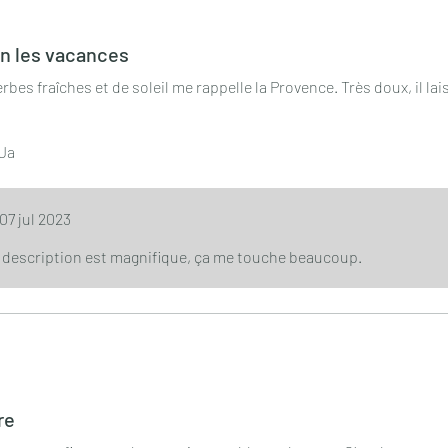
erren.
on les vacances
rbes fraîches et de soleil me rappelle la Provence. Très doux, il la
.
Ja
07 jul 2023
re description est magnifique, ça me touche beaucoup.
erren.
re