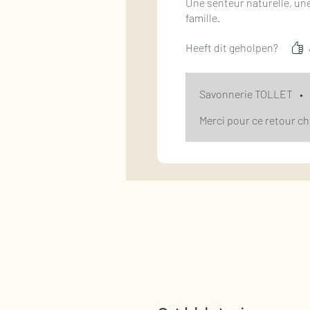
Une senteur naturelle, une
famille.
Heeft dit geholpen?
Savonnerie TOLLET
•
Merci pour ce retour cha