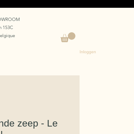
HOWROOM
an 153C
Belgique
Inloggen
nde zeep - Le