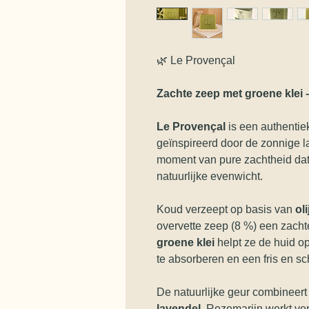
🌿 Le Provençal
Zachte zeep met groene klei 
Le Provençal
is een authentie
geïnspireerd door de zonnige 
moment van pure zachtheid dat 
natuurlijke evenwicht.
Koud verzeept op basis van
oli
overvette zeep (8 %) een zacht
groene klei
helpt ze de huid op 
te absorberen en een fris en sc
De natuurlijke geur combineer
lavendel
. Rozemarijn werkt ver