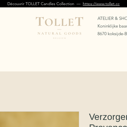
Découvrir TOLLET Candles Collection —
https://www.tollet.cc
ATELIER & S
Koninklijke ba
8670 koksijde-
Verzorge