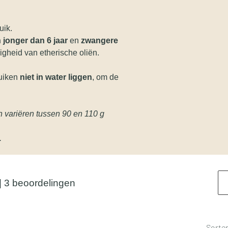
uik.
 jonger dan 6 jaar
en
zwangere
gheid van etherische oliën.
ruiken
niet in water liggen
, om de
an variëren tussen 90 en 110 g
.
erren.
 | 3 beoordelingen
Sorte