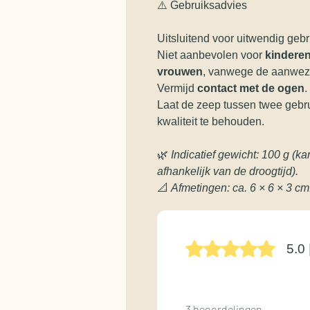
⚠️ Gebruiksadvies
Uitsluitend voor uitwendig gebr
Niet aanbevolen voor
kinderen
vrouwen
, vanwege de aanwezi
Vermijd
contact met de ogen
.
Laat de zeep tussen twee geb
kwaliteit te behouden.
🌿
Indicatief gewicht: 100 g (k
afhankelijk van de droogtijd).
📐
Afmetingen: ca. 6 × 6 × 3 cm
Beoordeeld met 5 uit 5 st
5.0
3 beoordelingen