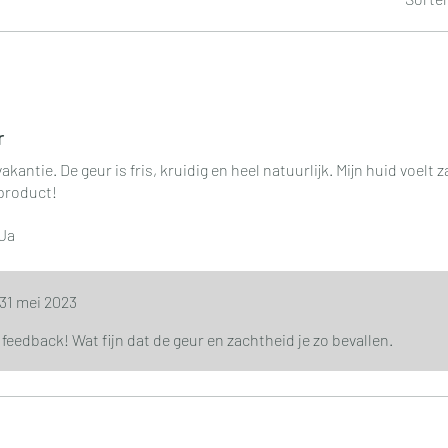
erren.
r
akantie. De geur is fris, kruidig en heel natuurlijk. Mijn huid voelt
 product!
Ja
31 mei 2023
e feedback! Wat fijn dat de geur en zachtheid je zo bevallen.