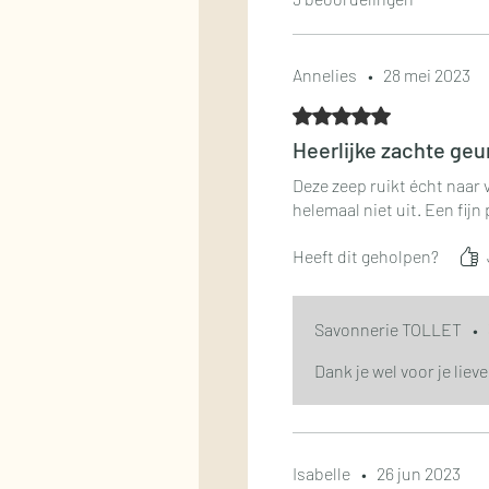
Annelies
•
28 mei 2023
Beoordeeld met 5 uit 5 st
Heerlijke zachte geu
Deze zeep ruikt écht naar v
helemaal niet uit. Een fijn
Heeft dit geholpen?
Savonnerie TOLLET
•
Dank je wel voor je liev
Isabelle
•
26 jun 2023