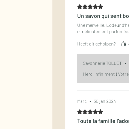
Beoordeeld met 5 uit 5 st
Un savon qui sent b
Une merveille. L’odeur d’he
et délicatement parfumée
Heeft dit geholpen?
Savonnerie TOLLET
•
Merci infiniment ! Vot
Marc
•
30 jan 2024
Beoordeeld met 5 uit 5 st
Toute la famille l’ado