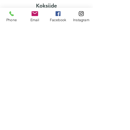
Koksijde
Een plek bedacht als een
Phone
Email
Facebook
Instagram
rustmoment,
waar
vakmanschap, geuren
en natuur elkaar ontmoeten.
Beleef de ervaring in onze winkel.